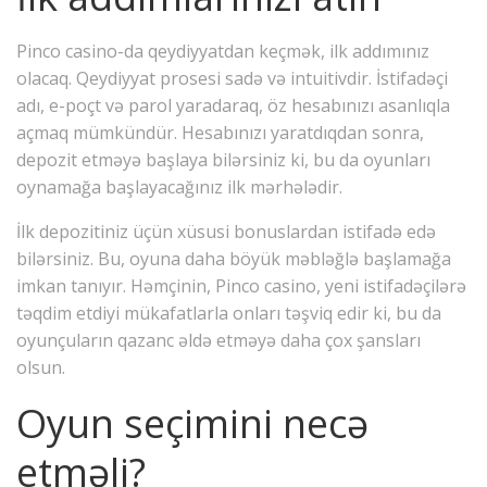
Pinco casino-da qeydiyyatdan keçmək, ilk addımınız
olacaq. Qeydiyyat prosesi sadə və intuitivdir. İstifadəçi
adı, e-poçt və parol yaradaraq, öz hesabınızı asanlıqla
açmaq mümkündür. Hesabınızı yaratdıqdan sonra,
depozit etməyə başlaya bilərsiniz ki, bu da oyunları
oynamağa başlayacağınız ilk mərhələdir.
İlk depozitiniz üçün xüsusi bonuslardan istifadə edə
bilərsiniz. Bu, oyuna daha böyük məbləğlə başlamağa
imkan tanıyır. Həmçinin, Pinco casino, yeni istifadəçilərə
təqdim etdiyi mükafatlarla onları təşviq edir ki, bu da
oyunçuların qazanc əldə etməyə daha çox şansları
olsun.
Oyun seçimini necə
etməli?