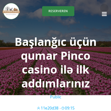
RESERVEREN
Başlanğıc üçün
qumar Pinco
casino ilə ilk
addımlarınız
Public
11e20d38
-
09:15