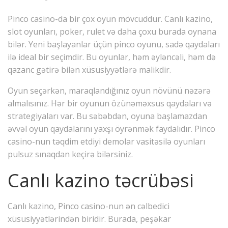
Pinco casino-da bir çox oyun mövcuddur. Canlı kazino,
slot oyunları, poker, rulet və daha çoxu burada oynana
bilər. Yeni başlayanlar üçün pinco oyunu, sadə qaydaları
ilə ideal bir seçimdir. Bu oyunlar, həm əyləncəli, həm də
qazanc gətirə bilən xüsusiyyətlərə malikdir.
Oyun seçərkən, maraqlandığınız oyun növünü nəzərə
almalısınız. Hər bir oyunun özünəməxsus qaydaları və
strategiyaları var. Bu səbəbdən, oyuna başlamazdan
əvvəl oyun qaydalarını yaxşı öyrənmək faydalıdır. Pinco
casino-nun təqdim etdiyi demolar vasitəsilə oyunları
pulsuz sınaqdan keçirə bilərsiniz.
Canlı kazino təcrübəsi
Canlı kazino, Pinco casino-nun ən cəlbedici
xüsusiyyətlərindən biridir. Burada, peşəkar