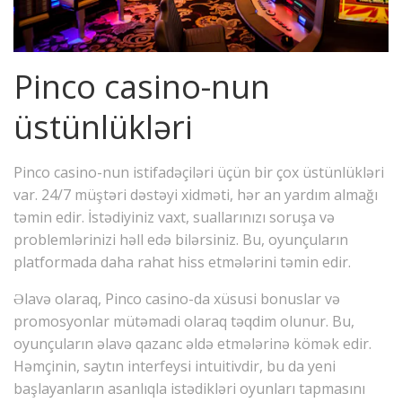
Pinco casino-nun
üstünlükləri
Pinco casino-nun istifadəçiləri üçün bir çox üstünlükləri
var. 24/7 müştəri dəstəyi xidməti, hər an yardım almağı
təmin edir. İstədiyiniz vaxt, suallarınızı soruşa və
problemlərinizi həll edə bilərsiniz. Bu, oyunçuların
platformada daha rahat hiss etmələrini təmin edir.
Əlavə olaraq, Pinco casino-da xüsusi bonuslar və
promosyonlar mütəmadi olaraq təqdim olunur. Bu,
oyunçuların əlavə qazanc əldə etmələrinə kömək edir.
Həmçinin, saytın interfeysi intuitivdir, bu da yeni
başlayanların asanlıqla istədikləri oyunları tapmasını