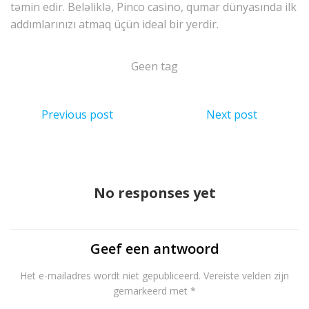
təmin edir. Beləliklə, Pinco casino, qumar dünyasında ilk
addımlarınızı atmaq üçün ideal bir yerdir.
Geen tag
Previous post
Next post
No responses yet
Geef een antwoord
Het e-mailadres wordt niet gepubliceerd.
Vereiste velden zijn
gemarkeerd met
*