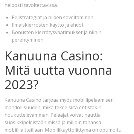
helposti tavoitettavissa.
Pelistrategiat ja niiden soveltaminen
Ilmaiskierrosten käyttö ja ehdot
Bonusten kierrätysvaatimukset ja niihin
perehtyminen
Kanuuna Casino:
Mitä uutta vuonna
2023?
Kanuuna Casino tarjoaa myös mobiilipelaamisen
mahdollisuuden, mikä tekee siitä entistäkin
houkuttelevamman. Pelaajat voivat nauttia
suosikkipeleistään missä ja milloin tahansa
mobiililaitteillaan. Mobiilikäyttöliittymä on optimoitu