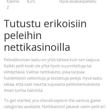
Kasino
4.2/5
Hyvä asiakaspalvelu
Z
Tutustu erikoisiin
peleihin
nettikasinoilla
Pelivalikoiman laatu on yhtä tärkeä kuin sen laajuus.
Kaikki pelit eivät ole yhtä hyvin suunniteltuja tai
viihdyttäviä. Valitse nettikasino, joka tarjoaa
huolellisesti valikoituja ja testattuja pelejä. Hyvä laatu
takaa, että saat nauttia sujuvasta pelikokemuksesta
ilman turhia häiriöitä.
To get started, you should explore the various game
categories available. Nettikasinot jakavat usein pelit eri