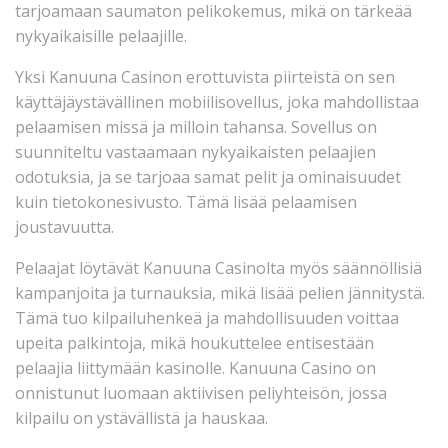
tarjoamaan saumaton pelikokemus, mikä on tärkeää
nykyaikaisille pelaajille.
Yksi Kanuuna Casinon erottuvista piirteistä on sen
käyttäjäystävällinen mobiilisovellus, joka mahdollistaa
pelaamisen missä ja milloin tahansa. Sovellus on
suunniteltu vastaamaan nykyaikaisten pelaajien
odotuksia, ja se tarjoaa samat pelit ja ominaisuudet
kuin tietokonesivusto. Tämä lisää pelaamisen
joustavuutta.
Pelaajat löytävät Kanuuna Casinolta myös säännöllisiä
kampanjoita ja turnauksia, mikä lisää pelien jännitystä.
Tämä tuo kilpailuhenkeä ja mahdollisuuden voittaa
upeita palkintoja, mikä houkuttelee entisestään
pelaajia liittymään kasinolle. Kanuuna Casino on
onnistunut luomaan aktiivisen peliyhteisön, jossa
kilpailu on ystävällistä ja hauskaa.