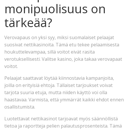
monipuolisuus on
tärkeää?
Verovapaus on yksi syy, miksi suomalaiset pelaajat
suosivat nettikasinoita. Tämä etu tekee pelaamisesta
houkuttelevampaa, sillä voitot eivät rasita
verotuksellisesti. Valitse kasino, joka takaa verovapaat
voitot.
Pelaajat saattavat löytää kiinnostavia kampanjoita,
joilla on erityisiä ehtoja. Tällaiset tarjoukset voivat
tarjota suuria etuja, mutta niiden käyttö voi olla
haastavaa. Varmista, että ymmärrät kaikki ehdot ennen
osallistumista.
Luotettavat nettikasinot tarjoavat myös säännöllistä
tietoa ja raportteja pelien palautusprosenteista. Tämä