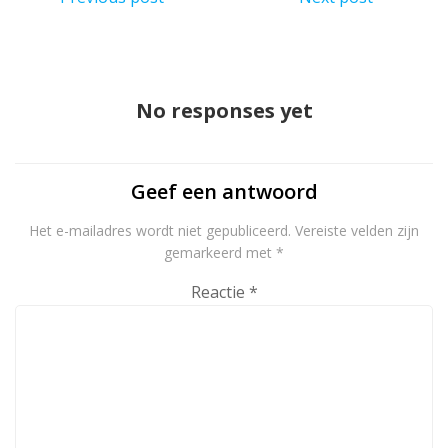
No responses yet
Geef een antwoord
Het e-mailadres wordt niet gepubliceerd.
Vereiste velden zijn
gemarkeerd met
*
Reactie
*