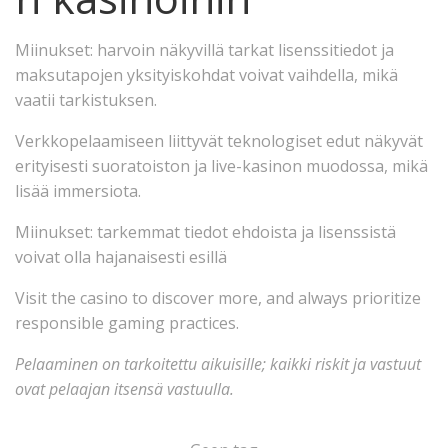
Miinukset: harvoin näkyvillä tarkat lisenssitiedot ja
maksutapojen yksityiskohdat voivat vaihdella, mikä
vaatii tarkistuksen.
Verkkopelaamiseen liittyvät teknologiset edut näkyvät
erityisesti suoratoiston ja live-kasinon muodossa, mikä
lisää immersiota.
Miinukset: tarkemmat tiedot ehdoista ja lisenssistä
voivat olla hajanaisesti esillä
Visit the casino to discover more, and always prioritize
responsible gaming practices.
Pelaaminen on tarkoitettu aikuisille; kaikki riskit ja vastuut
ovat pelaajan itsensä vastuulla.