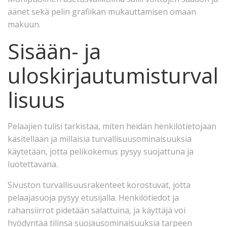
äänet sekä pelin grafiikan mukauttamisen omaan
makuun.
Sisään- ja
uloskirjautumisturval
lisuus
Pelaajien tulisi tarkistaa, miten heidän henkilötietojaan
käsitellään ja millaisia turvallisuusominaisuuksia
käytetään, jotta pelikokemus pysyy suojattuna ja
luotettavana.
Sivuston turvallisuusrakenteet korostuvat, jotta
pelaajasuoja pysyy etusijalla. Henkilötiedot ja
rahansiirrot pidetään salattuina, ja käyttäjä voi
hyödyntää tilinsä suojausominaisuuksia tarpeen