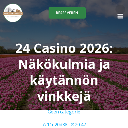
RESERVEREN
24 Casino 2026:
Näkökulmia ja
käytännön
vinkkejä
Geen categorie
11e20d38
-
20:47