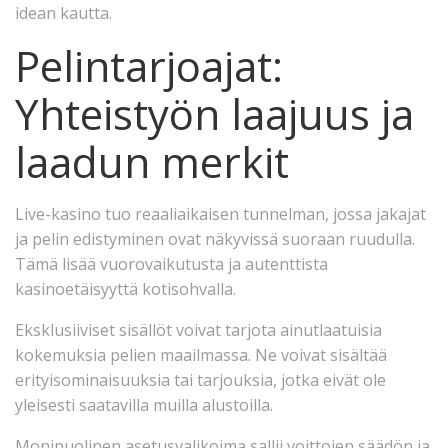
idean kautta.
Pelintarjoajat:
Yhteistyön laajuus ja
laadun merkit
Live-kasino tuo reaaliaikaisen tunnelman, jossa jakajat
ja pelin edistyminen ovat näkyvissä suoraan ruudulla.
Tämä lisää vuorovaikutusta ja autenttista
kasinoetäisyyttä kotisohvalla.
Eksklusiiviset sisällöt voivat tarjota ainutlaatuisia
kokemuksia pelien maailmassa. Ne voivat sisältää
erityisominaisuuksia tai tarjouksia, jotka eivät ole
yleisesti saatavilla muilla alustoilla.
Monipuolinen asetusvalikoima sallii voittojen säädön ja