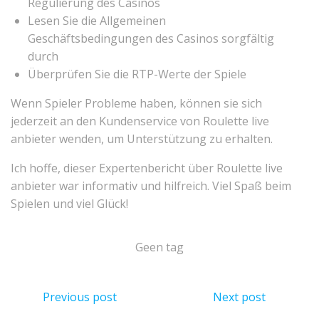
Regulierung des Casinos
Lesen Sie die Allgemeinen
Geschäftsbedingungen des Casinos sorgfältig
durch
Überprüfen Sie die RTP-Werte der Spiele
Wenn Spieler Probleme haben, können sie sich
jederzeit an den Kundenservice von Roulette live
anbieter wenden, um Unterstützung zu erhalten.
Ich hoffe, dieser Expertenbericht über Roulette live
anbieter war informativ und hilfreich. Viel Spaß beim
Spielen und viel Glück!
Geen tag
Previous post
Next post