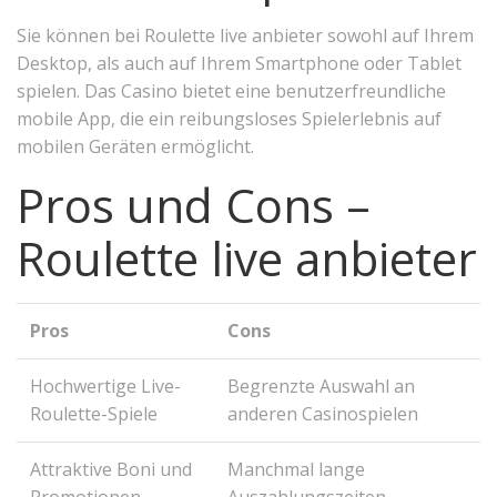
Sie können bei Roulette live anbieter sowohl auf Ihrem
Desktop, als auch auf Ihrem Smartphone oder Tablet
spielen. Das Casino bietet eine benutzerfreundliche
mobile App, die ein reibungsloses Spielerlebnis auf
mobilen Geräten ermöglicht.
Pros und Cons –
Roulette live anbieter
Pros
Cons
Hochwertige Live-
Begrenzte Auswahl an
Roulette-Spiele
anderen Casinospielen
Attraktive Boni und
Manchmal lange
Promotionen
Auszahlungszeiten