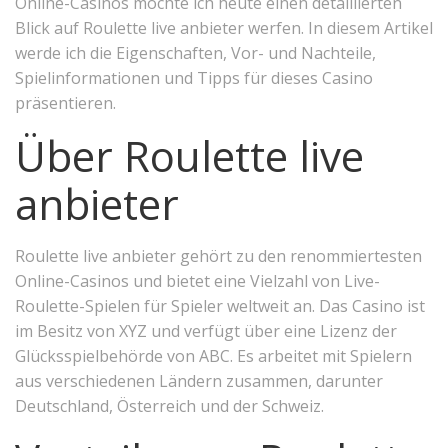
Online-Casinos möchte ich heute einen detaillierten
Blick auf Roulette live anbieter werfen. In diesem Artikel
werde ich die Eigenschaften, Vor- und Nachteile,
Spielinformationen und Tipps für dieses Casino
präsentieren.
Über Roulette live
anbieter
Roulette live anbieter gehört zu den renommiertesten
Online-Casinos und bietet eine Vielzahl von Live-
Roulette-Spielen für Spieler weltweit an. Das Casino ist
im Besitz von XYZ und verfügt über eine Lizenz der
Glücksspielbehörde von ABC. Es arbeitet mit Spielern
aus verschiedenen Ländern zusammen, darunter
Deutschland, Österreich und der Schweiz.