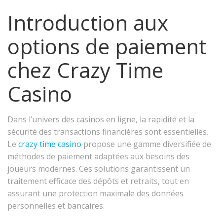
Introduction aux
options de paiement
chez Crazy Time
Casino
Dans l’univers des casinos en ligne, la rapidité et la
sécurité des transactions financières sont essentielles.
Le
crazy time casino
propose une gamme diversifiée de
méthodes de paiement adaptées aux besoins des
joueurs modernes. Ces solutions garantissent un
traitement efficace des dépôts et retraits, tout en
assurant une protection maximale des données
personnelles et bancaires.