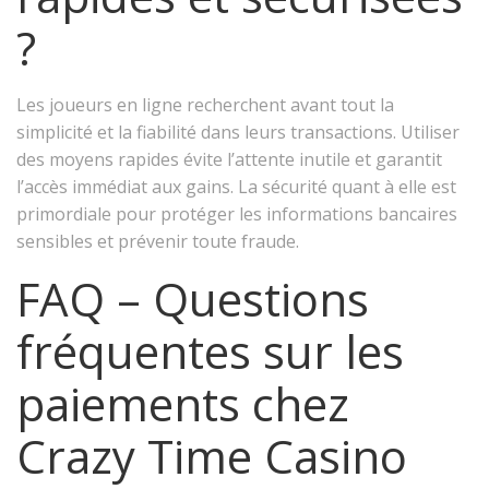
?
Les joueurs en ligne recherchent avant tout la
simplicité et la fiabilité dans leurs transactions. Utiliser
des moyens rapides évite l’attente inutile et garantit
l’accès immédiat aux gains. La sécurité quant à elle est
primordiale pour protéger les informations bancaires
sensibles et prévenir toute fraude.
FAQ – Questions
fréquentes sur les
paiements chez
Crazy Time Casino