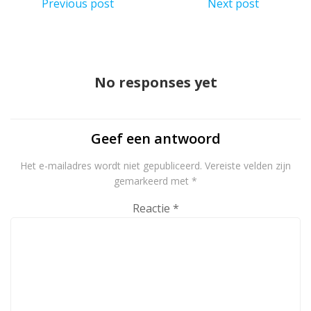
Previous post
Next post
No responses yet
Geef een antwoord
Het e-mailadres wordt niet gepubliceerd.
Vereiste velden zijn
gemarkeerd met
*
Reactie
*