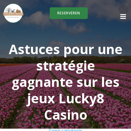
RESERVEREN
Astuces pour une
stratégie
gagnante sur les
jeux Lucky8
Casino
Geen categorie