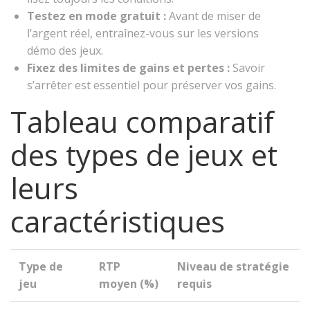
Testez en mode gratuit :
Avant de miser de
l’argent réel, entraînez-vous sur les versions
démo des jeux.
Fixez des limites de gains et pertes :
Savoir
s’arrêter est essentiel pour préserver vos gains.
Tableau comparatif
des types de jeux et
leurs
caractéristiques
Type de
RTP
Niveau de stratégie
jeu
moyen (%)
requis